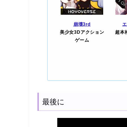
崩壊3rd
美少女3Dアクション
超本
ゲーム
最後に