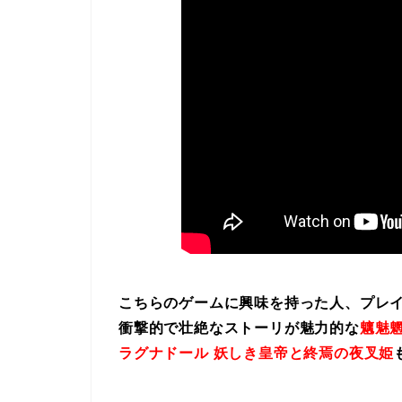
こちらのゲームに興味を持った人、プレ
衝撃的で壮絶なストーリが魅力的な
魑魅魍
ラグナドール 妖しき皇帝と終焉の夜叉姫