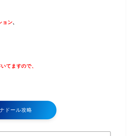
ション
、
書いてますので、
！
ナドール攻略