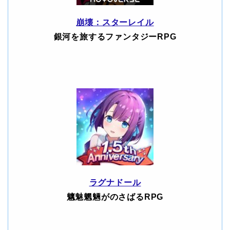
崩壊：スターレイル
銀河を旅するファンタジーRPG
ラグナドール
魑魅魍魎がのさばるRPG