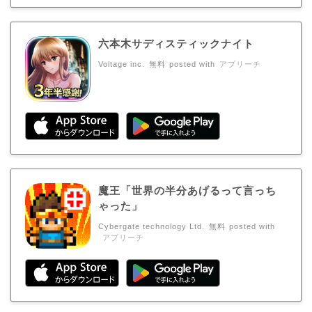
六本木サディスティックナイト
Voltage inc.
無料
posted with
アプリーチ
魔王「世界の半分あげるって言っち
ゃった」
Cybergate technology Ltd.
無料
posted with
アプリーチ