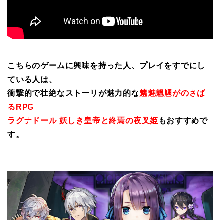
こちらのゲームに興味を持った人、プレイをすでにし
ている人は、
衝撃的で壮絶なストーリが魅力的な
魑魅魍魎がのさば
るRPG
ラグナドール 妖しき皇帝と終焉の夜叉姫
もおすすめで
す。