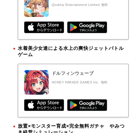
Qookka Entertainment Limited
無料
水着美少女達による水上の爽快ジェットバトル
ゲーム
ドルフィンウェーブ
HONEY PARADE GAMES Inc.
無料
放置×モンスター育成×完全無料ガチャ やみつ
き経営シミュレーション