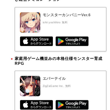
モンスターカンパニーVer.6
ishii yoshihiro
無料
家庭用ゲーム機並みの本格仕様モンスター育成
RPG
エバーテイル
ZigZaGame Inc.
無料