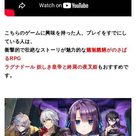
こちらのゲームに興味を持った人、プレイをすでにし
ている人は、
衝撃的で壮絶なストーリが魅力的な
魑魅魍魎がのさば
るRPG
ラグナドール 妖しき皇帝と終焉の夜叉姫
もおすすめで
す。