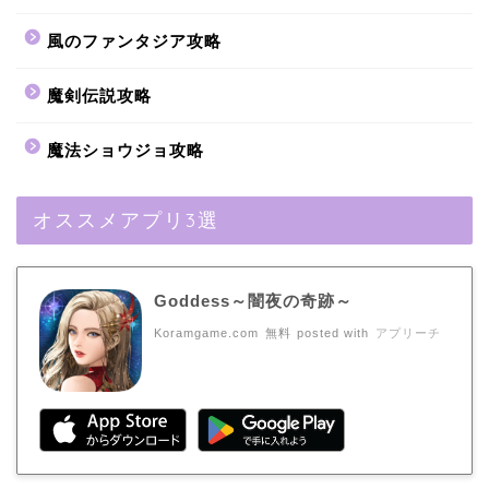
風のファンタジア攻略
魔剣伝説攻略
魔法ショウジョ攻略
オススメアプリ3選
Goddess～闇夜の奇跡～
Koramgame.com
無料
posted with
アプリーチ