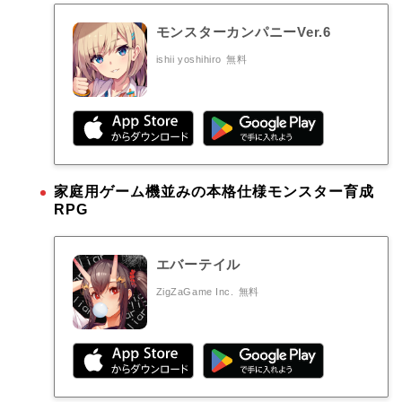
モンスターカンパニーVer.6
ishii yoshihiro
無料
家庭用ゲーム機並みの本格仕様モンスター育成
RPG
エバーテイル
ZigZaGame Inc.
無料