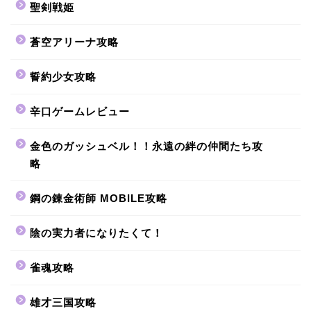
聖剣戦姫
蒼空アリーナ攻略
誓約少女攻略
辛口ゲームレビュー
金色のガッシュベル！！永遠の絆の仲間たち攻
略
鋼の錬金術師 MOBILE攻略
陰の実力者になりたくて！
雀魂攻略
雄才三国攻略