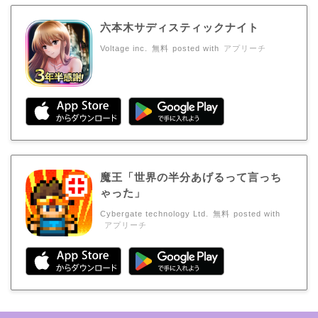
六本木サディスティックナイト
Voltage inc.
無料
posted with
アプリーチ
魔王「世界の半分あげるって言っち
ゃった」
Cybergate technology Ltd.
無料
posted with
アプリーチ