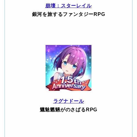
崩壊：スターレイル
銀河を旅するファンタジーRPG
ラグナドール
魑魅魍魎がのさばるRPG