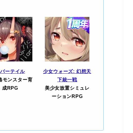
エバーテイル
少女ウォーズ: 幻想天
格モンスター育
下統一戦
成RPG
美少女放置シミュレ
ーションRPG