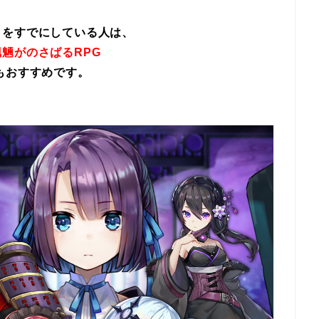
イをすでにしている人は、
魎がのさばるRPG
もおすすめです。