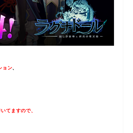
ション
、
書いてますので、
！