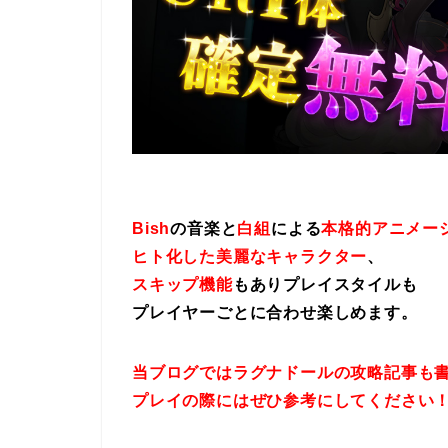
Bish
の音楽と
白組
による
本格的アニメー
ヒト化した美麗なキャラクター
、
スキップ機能
もありプレイスタイルも
プレイヤーごとに合わせ楽しめます。
当ブログではラグナドールの攻略記事も
プレイの際にはぜひ参考にしてください