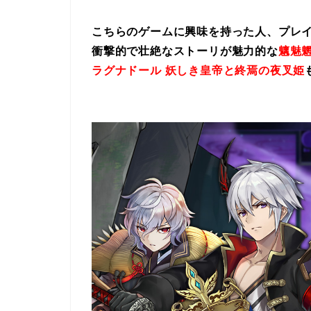
こちらのゲームに興味を持った人、プレ
衝撃的で壮絶なストーリが魅力的な
魑魅魍
ラグナドール 妖しき皇帝と終焉の夜叉姫