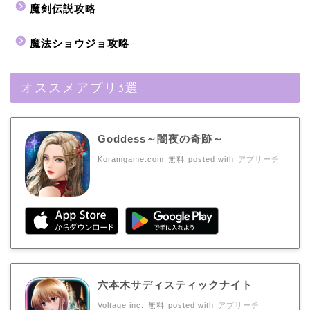
魔剣伝説攻略
魔法ショウジョ攻略
オススメアプリ3選
Goddess～闇夜の奇跡～
Koramgame.com
無料
posted with
アプリーチ
六本木サディスティックナイト
Voltage inc.
無料
posted with
アプリーチ