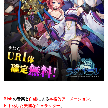
Bish
の音楽と
白組
による
本格的アニメーション
、
ヒト化した美麗なキャラクター
、