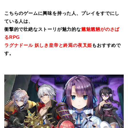
こちらのゲームに興味を持った人、プレイをすでにし
ている人は、
衝撃的で壮絶なストーリが魅力的な
魑魅魍魎がのさば
るRPG
ラグナドール 妖しき皇帝と終焉の夜叉姫
もおすすめで
す。