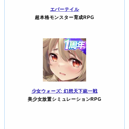
エバーテイル
超本格モンスター育成RPG
少女ウォーズ: 幻想天下統一戦
美少女放置シミュレーションRPG