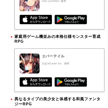
ishii yoshihiro
無料
家庭用ゲーム機並みの本格仕様モンスター育成
RPG
エバーテイル
ZigZaGame Inc.
無料
異なるタイプの美少女と体感する和風ファンタ
ジーRPG