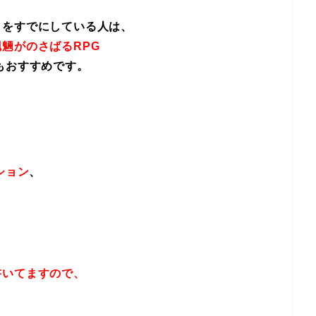
イをすでにしている人は、
魎がのさばるRPG
もおすすめです。
ション
、
書いてますので、
！