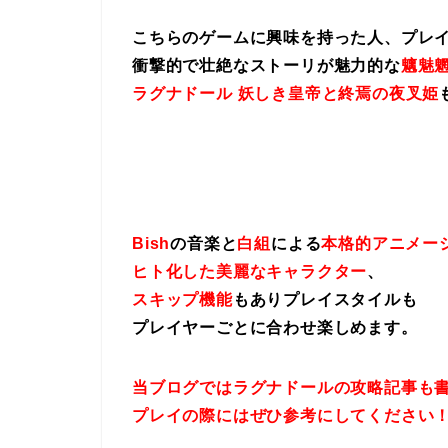
こちらのゲームに興味を持った人、プレ
衝撃的で壮絶なストーリが魅力的な
魑魅魍
ラグナドール 妖しき皇帝と終焉の夜叉姫
Bish
の音楽と
白組
による
本格的アニメー
ヒト化した美麗なキャラクター
、
スキップ機能
もありプレイスタイルも
プレイヤーごとに合わせ楽しめます。
当ブログではラグナドールの攻略記事も
プレイの際にはぜひ参考にしてください