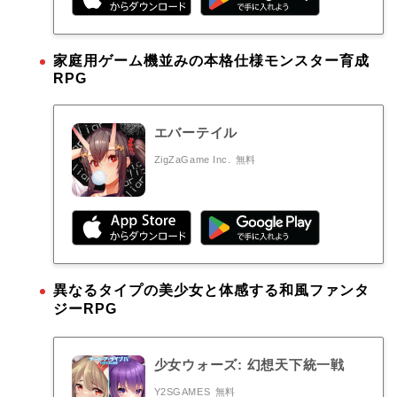
家庭用ゲーム機並みの本格仕様モンスター育成
RPG
エバーテイル
ZigZaGame Inc.
無料
異なるタイプの美少女と体感する和風ファンタ
ジーRPG
少女ウォーズ: 幻想天下統一戦
Y2SGAMES
無料