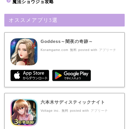
魔法ショウジョ攻略
オススメアプリ3選
Goddess～闇夜の奇跡～
Koramgame.com
無料
posted with
アプリーチ
六本木サディスティックナイト
Voltage inc.
無料
posted with
アプリーチ