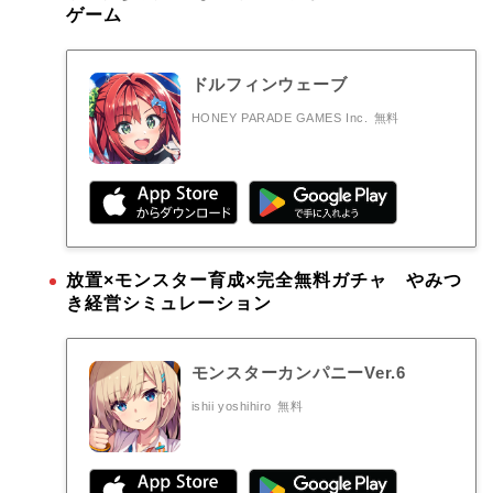
ゲーム
ドルフィンウェーブ
HONEY PARADE GAMES Inc.
無料
放置×モンスター育成×完全無料ガチャ やみつ
き経営シミュレーション
モンスターカンパニーVer.6
ishii yoshihiro
無料