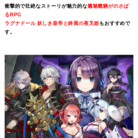
衝撃的で壮絶なストーリが魅力的な
魑魅魍魎がのさば
るRPG
ラグナドール 妖しき皇帝と終焉の夜叉姫
もおすすめで
す。