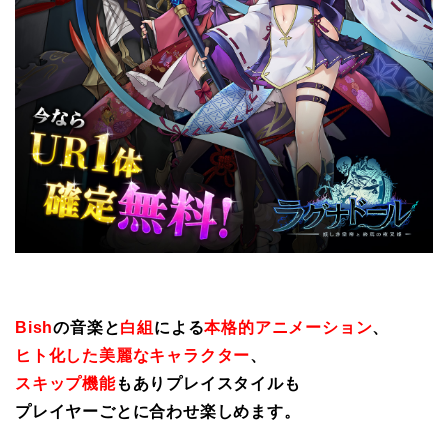
Bish
の音楽と
白組
による
本格的アニメーション
、
ヒト化した美麗なキャラクター
、
スキップ機能
もありプレイスタイルも
プレイヤーごとに合わせ楽しめます。