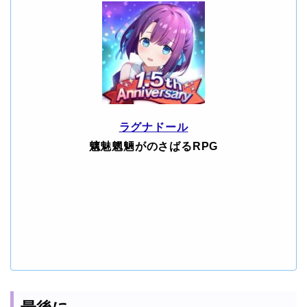
ラグナドール
魑魅魍魎がのさばるRPG