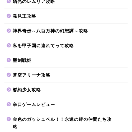
燐光のレムリア攻略
発見王攻略
神界奇伝～八百万神の幻想譚～攻略
私を甲子園に連れてって攻略
聖剣戦姫
蒼空アリーナ攻略
誓約少女攻略
辛口ゲームレビュー
金色のガッシュベル！！永遠の絆の仲間たち攻
略