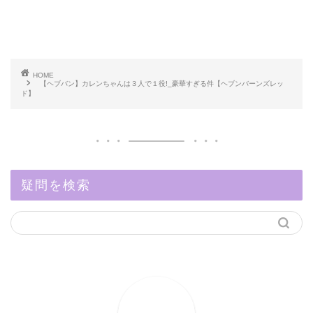
HOME
【ヘブバン】カレンちゃんは３人で１役!_豪華すぎる件【ヘブンバーンズレッ
ド】
疑問を検索