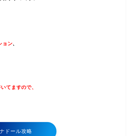
ション
、
書いてますので、
！
ナドール攻略