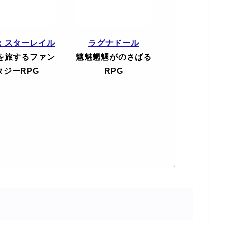
：スターレイル
ラグナドール
を旅するファン
魑魅魍魎がのさばる
タジーRPG
RPG