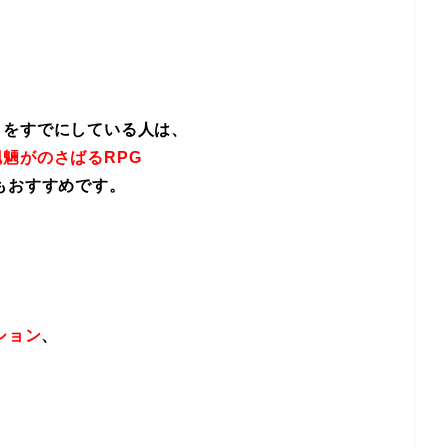
イをすでにしている人は、
魎がのさばるRPG
もおすすめです。
ション
、