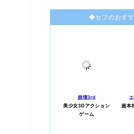
◆セフのおす
崩壊3rd
美少女3Dアクション
超本
ゲーム