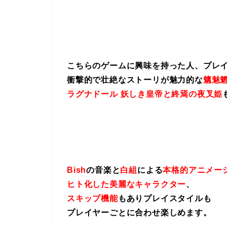
こちらのゲームに興味を持った人、プレ
衝撃的で壮絶なストーリが魅力的な
魑魅魍
ラグナドール 妖しき皇帝と終焉の夜叉姫
Bish
の音楽と
白組
による
本格的アニメー
ヒト化した美麗なキャラクター
、
スキップ機能
もありプレイスタイルも
プレイヤーごとに合わせ楽しめます。