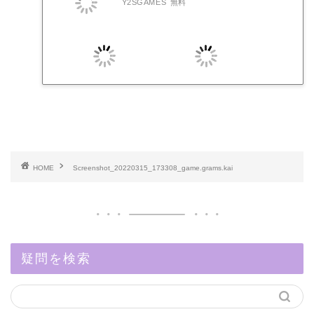
Y2SGAMES
無料
HOME
Screenshot_20220315_173308_game.grams.kai
疑問を検索