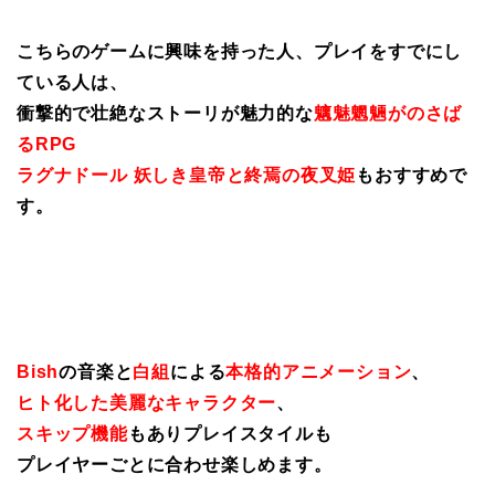
こちらのゲームに興味を持った人、プレイをすでにし
ている人は、
衝撃的で壮絶なストーリが魅力的な
魑魅魍魎がのさば
るRPG
ラグナドール 妖しき皇帝と終焉の夜叉姫
もおすすめで
す。
Bish
の音楽と
白組
による
本格的アニメーション
、
ヒト化した美麗なキャラクター
、
スキップ機能
もありプレイスタイルも
プレイヤーごとに合わせ楽しめます。