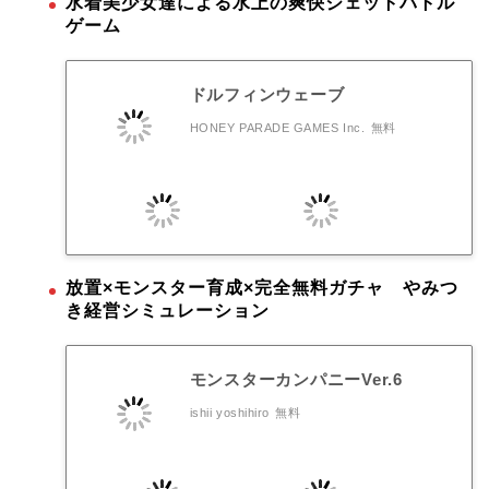
水着美少女達による水上の爽快ジェットバトル
ゲーム
ドルフィンウェーブ
HONEY PARADE GAMES Inc.
無料
放置×モンスター育成×完全無料ガチャ やみつ
き経営シミュレーション
モンスターカンパニーVer.6
ishii yoshihiro
無料