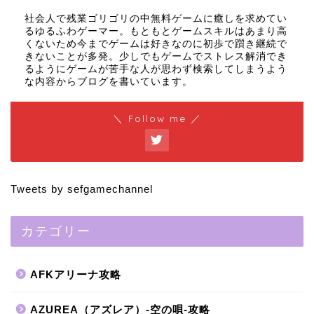
社会人で残業ゴリゴリの中無料ゲームに癒しを求めてい
るゆるふわゲーマー。もともとゲームスキルはあまり高
くないため今までゲームは好きなのに初歩で躓き継続で
きないことが多発。少しでもゲームでストレス解消でき
るようにゲームが苦手な人が思わず検索してしまうよう
な内容からブログを書いています。
＼ Follow me ／
Tweets by sefgamechannel
カテゴリー
AFKアリーナ攻略
AZUREA（アズレア）-空の唄-攻略