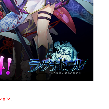
ション
、