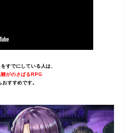
イをすでにしている人は、
魎がのさばるRPG
もおすすめです。