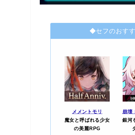
◆セフのおす
メメントモリ
崩壊
魔女と呼ばれる少女
銀河
の美麗RPG