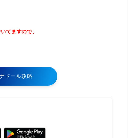
書いてますので、
！
ナドール攻略