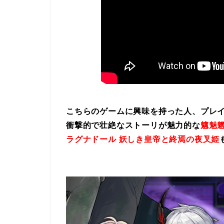
こちらのゲームに興味を持った人、プレ
衝撃的で壮絶なストーリが魅力的な
魑魅魍
ラグナドール 妖しき皇帝と終焉の夜叉姫