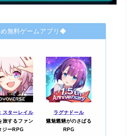
すめ無料ゲームアプリ◆
：スターレイル
ラグナドール
を旅するファン
魑魅魍魎がのさばる
タジーRPG
RPG