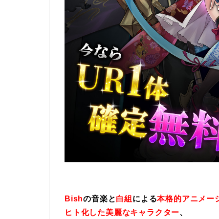
Bish
の音楽と
白組
による
本格的アニメー
ヒト化した美麗なキャラクター
、