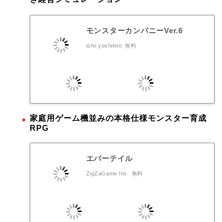
モンスターカンパニーVer.6
ishii yoshihiro
無料
家庭用ゲーム機並みの本格仕様モンスター育成
RPG
エバーテイル
ZigZaGame Inc.
無料