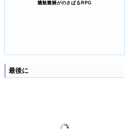
魑魅魍魎がのさばるRPG
最後に