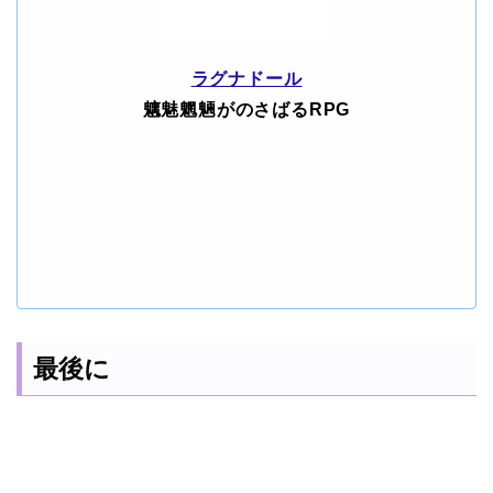
ラグナドール
魑魅魍魎がのさばるRPG
最後に