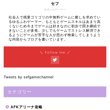
セフ
ゆるふわゲーマー
社会人で残業ゴリゴリの中無料ゲームに癒しを求めてい
るゆるふわゲーマー。もともとゲームスキルはあまり高
くないため今までゲームは好きなのに初歩で躓き継続で
きないことが多発。少しでもゲームでストレス解消でき
るようにゲームが苦手な人が思わず検索してしまうよう
な内容からブログを書いています。
＼ Follow me ／
Tweets by sefgamechannel
カテゴリー
AFKアリーナ攻略