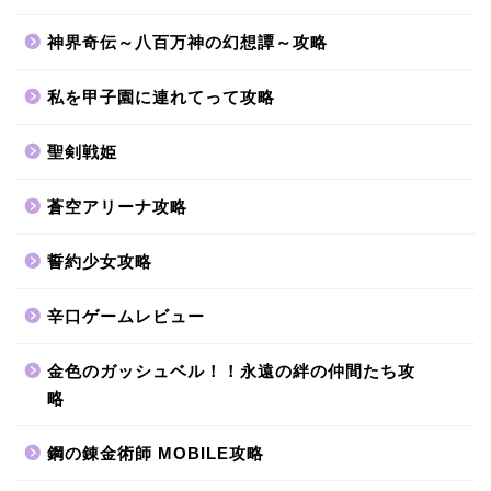
神界奇伝～八百万神の幻想譚～攻略
私を甲子園に連れてって攻略
聖剣戦姫
蒼空アリーナ攻略
誓約少女攻略
辛口ゲームレビュー
金色のガッシュベル！！永遠の絆の仲間たち攻
略
鋼の錬金術師 MOBILE攻略