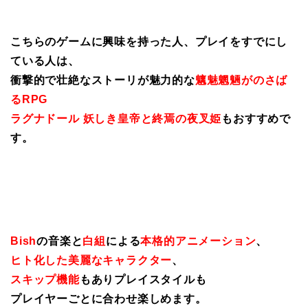
こちらのゲームに興味を持った人、プレイをすでにし
ている人は、
衝撃的で壮絶なストーリが魅力的な
魑魅魍魎がのさば
るRPG
ラグナドール 妖しき皇帝と終焉の夜叉姫
もおすすめで
す。
Bish
の音楽と
白組
による
本格的アニメーション
、
ヒト化した美麗なキャラクター
、
スキップ機能
もありプレイスタイルも
プレイヤーごとに合わせ楽しめます。