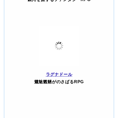
ラグナドール
魑魅魍魎がのさばるRPG