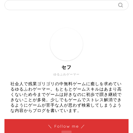
セフ
ゆるふわゲーマー
社会人で残業ゴリゴリの中無料ゲームに癒しを求めてい
るゆるふわゲーマー。もともとゲームスキルはあまり高
くないため今までゲームは好きなのに初歩で躓き継続で
きないことが多発。少しでもゲームでストレス解消でき
るようにゲームが苦手な人が思わず検索してしまうよう
な内容からブログを書いています。
＼ Follow me ／