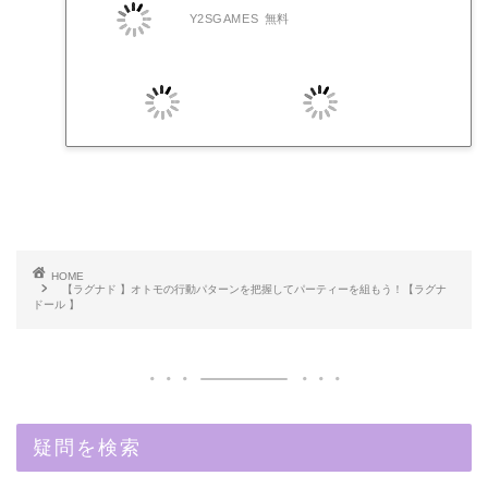
Y2SGAMES
無料
HOME
【ラグナド 】オトモの行動パターンを把握してパーティーを組もう！【ラグナ
ドール 】
疑問を検索