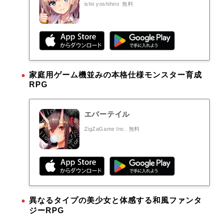
ishii yoshihiro
無料
家庭用ゲーム機並みの本格仕様モンスター育成
RPG
エバーテイル
ZigZaGame Inc.
無料
異なるタイプの美少女と体感する和風ファンタ
ジーRPG