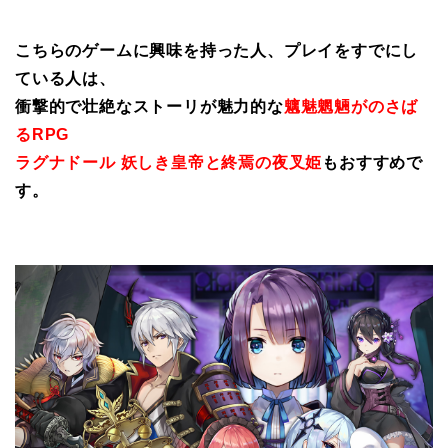
こちらのゲームに興味を持った人、プレイをすでにし
ている人は、
衝撃的で壮絶なストーリが魅力的な
魑魅魍魎がのさば
るRPG
ラグナドール 妖しき皇帝と終焉の夜叉姫
もおすすめで
す。