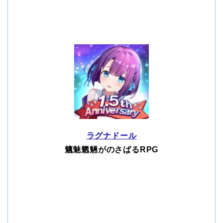
ラグナドール
魑魅魍魎がのさばるRPG