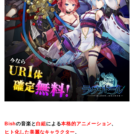
Bish
の音楽と
白組
による
本格的アニメーション
、
ヒト化した美麗なキャラクター
、