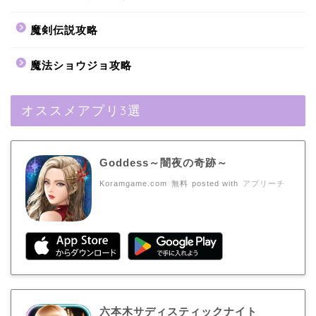
魔剣伝説攻略
魔法ショウジョ攻略
オススメアプリ3選
Goddess～闇夜の奇跡～
Koramgame.com
無料
posted with
アプリーチ
六本木サディスティックナイト