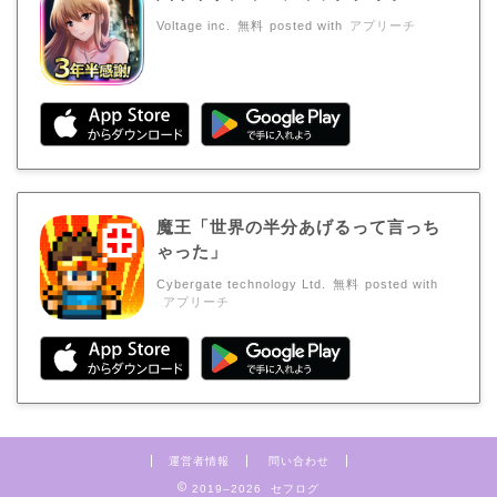
Voltage inc.
無料
posted with
アプリーチ
魔王「世界の半分あげるって言っち
ゃった」
Cybergate technology Ltd.
無料
posted with
アプリーチ
運営者情報
問い合わせ
2019–2026 セフログ