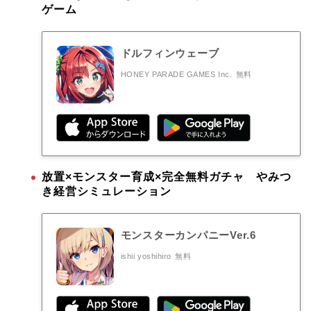
ゲーム
ドルフィンウェーブ
HONEY PARADE GAMES Inc.
無料
放置×モンスター育成×完全無料ガチャ やみつ
き経営シミュレーション
モンスターカンパニーVer.6
ishii yoshihiro
無料