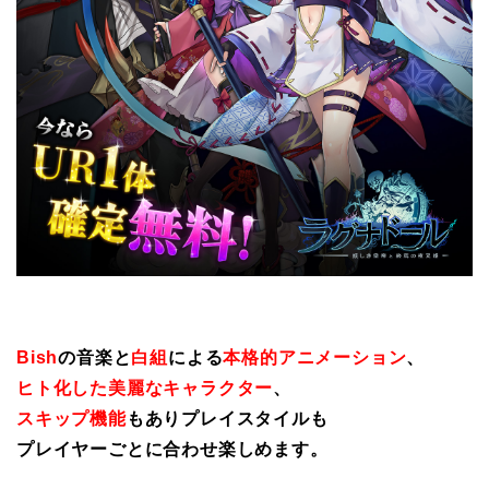
Bish
の音楽と
白組
による
本格的アニメーション
、
ヒト化した美麗なキャラクター
、
スキップ機能
もありプレイスタイルも
プレイヤーごとに合わせ楽しめます。