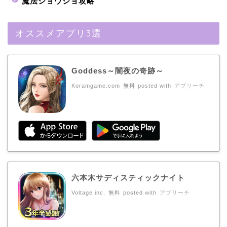
魔法ショウジョ攻略
オススメアプリ3選
Goddess～闇夜の奇跡～
Koramgame.com
無料
posted with
アプリーチ
六本木サディスティックナイト
Voltage inc.
無料
posted with
アプリーチ