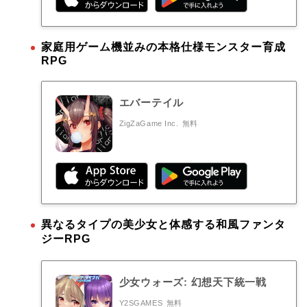
家庭用ゲーム機並みの本格仕様モンスター育成
RPG
エバーテイル
ZigZaGame Inc.
無料
異なるタイプの美少女と体感する和風ファンタ
ジーRPG
少女ウォーズ: 幻想天下統一戦
Y2SGAMES
無料