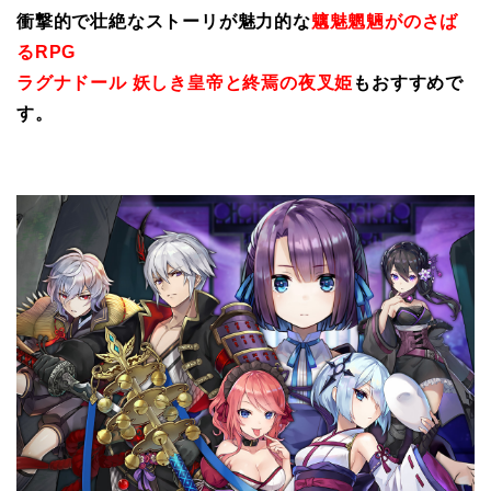
衝撃的で壮絶なストーリが魅力的な
魑魅魍魎がのさば
るRPG
ラグナドール 妖しき皇帝と終焉の夜叉姫
もおすすめで
す。