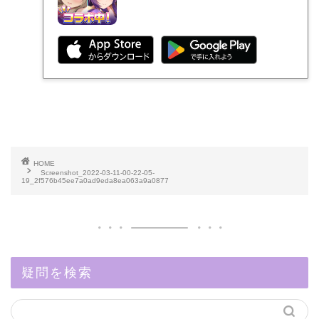
HOME
Screenshot_2022-03-11-00-22-05-
19_2f576b45ee7a0ad9eda8ea063a9a0877
疑問を検索