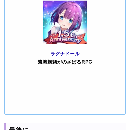
ラグナドール
魑魅魍魎がのさばるRPG