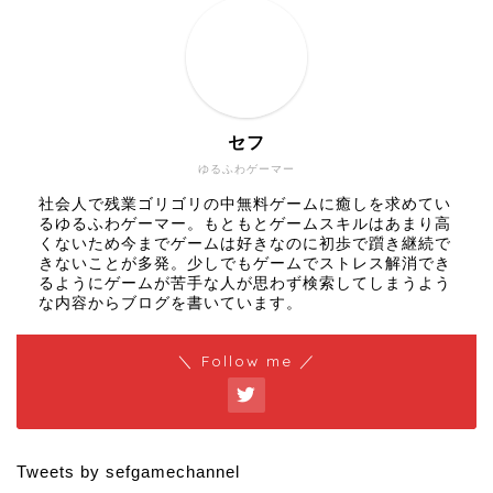
セフ
ゆるふわゲーマー
社会人で残業ゴリゴリの中無料ゲームに癒しを求めてい
るゆるふわゲーマー。もともとゲームスキルはあまり高
くないため今までゲームは好きなのに初歩で躓き継続で
きないことが多発。少しでもゲームでストレス解消でき
るようにゲームが苦手な人が思わず検索してしまうよう
な内容からブログを書いています。
＼ Follow me ／
Tweets by sefgamechannel