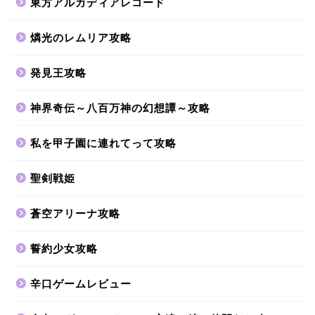
東方アルカディアレコード
燐光のレムリア攻略
発見王攻略
神界奇伝～八百万神の幻想譚～攻略
私を甲子園に連れてって攻略
聖剣戦姫
蒼空アリーナ攻略
誓約少女攻略
辛口ゲームレビュー