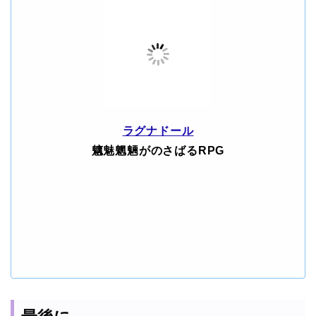
ラグナドール
魑魅魍魎がのさばるRPG