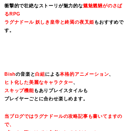
衝撃的で壮絶なストーリが魅力的な
魑魅魍魎がのさば
るRPG
ラグナドール 妖しき皇帝と終焉の夜叉姫
もおすすめで
す。
Bish
の音楽と
白組
による
本格的アニメーション
、
ヒト化した美麗なキャラクター
、
スキップ機能
もありプレイスタイルも
プレイヤーごとに合わせ楽しめます。
当ブログではラグナドールの攻略記事も書いてますの
で、