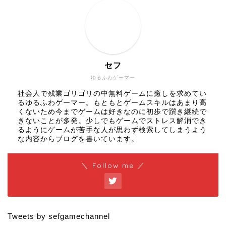
セフ
ゆるふわゲーマー
社会人で残業ゴリゴリの中無料ゲームに癒しを求めてい
るゆるふわゲーマー。もともとゲームスキルはあまり高
くないため今までゲームは好きなのに初歩で躓き継続で
きないことが多発。少しでもゲームでストレス解消でき
るようにゲームが苦手な人が思わず検索してしまうよう
な内容からブログを書いています。
＼ Follow me ／
Tweets by sefgamechannel