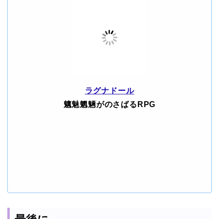
ラグナドール
魑魅魍魎がのさばるRPG