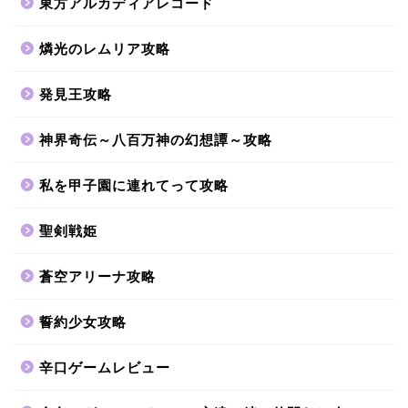
東方アルカディアレコード
燐光のレムリア攻略
発見王攻略
神界奇伝～八百万神の幻想譚～攻略
私を甲子園に連れてって攻略
聖剣戦姫
蒼空アリーナ攻略
誓約少女攻略
辛口ゲームレビュー