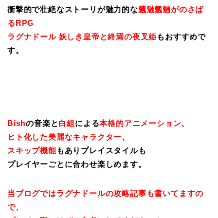
衝撃的で壮絶なストーリが魅力的な
魑魅魍魎がのさば
るRPG
ラグナドール 妖しき皇帝と終焉の夜叉姫
もおすすめで
す。
Bish
の音楽と
白組
による
本格的アニメーション
、
ヒト化した美麗なキャラクター
、
スキップ機能
もありプレイスタイルも
プレイヤーごとに合わせ楽しめます。
当ブログではラグナドールの攻略記事も書いてますの
で、