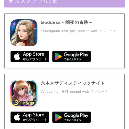
オススメアプリ3選
Goddess～闇夜の奇跡～
Koramgame.com
無料
posted with
アプリーチ
六本木サディスティックナイト
Voltage inc.
無料
posted with
アプリーチ