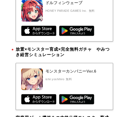
ドルフィンウェーブ
HONEY PARADE GAMES Inc.
無料
放置×モンスター育成×完全無料ガチャ やみつ
き経営シミュレーション
モンスターカンパニーVer.6
ishii yoshihiro
無料