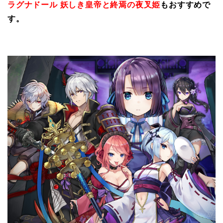
ラグナドール 妖しき皇帝と終焉の夜叉姫
もおすすめで
す。