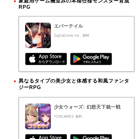
家庭用ゲーム機並みの本格仕様モンスター育成
RPG
エバーテイル
ZigZaGame Inc.
無料
異なるタイプの美少女と体感する和風ファンタ
ジーRPG
少女ウォーズ: 幻想天下統一戦
Y2SGAMES
無料