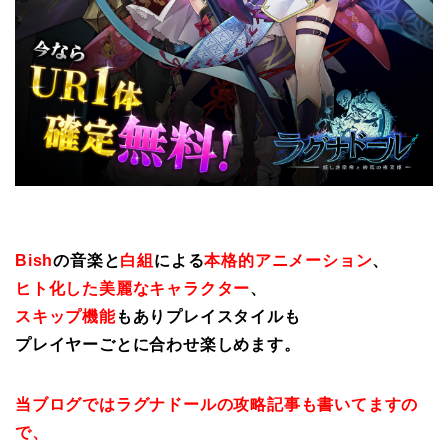
Bish
の音楽と
白組
による
本格的アニメーション
、
ヒト化した美麗なキャラクター
、
スキップ機能
もありプレイスタイルも
プレイヤーごとに合わせ楽しめます。
当ブログではラグナドールの攻略記事も書いてますの
で、