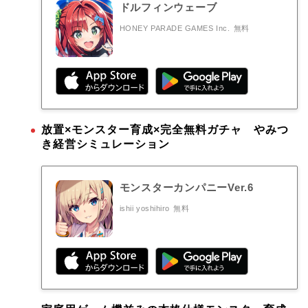
ドルフィンウェーブ
HONEY PARADE GAMES Inc.
無料
放置×モンスター育成×完全無料ガチャ やみつ
き経営シミュレーション
モンスターカンパニーVer.6
ishii yoshihiro
無料