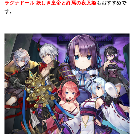
ラグナドール 妖しき皇帝と終焉の夜叉姫
もおすすめで
す。