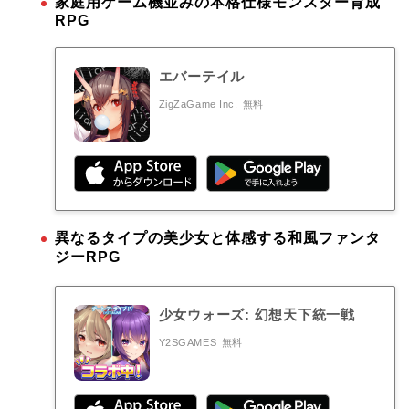
家庭用ゲーム機並みの本格仕様モンスター育成
RPG
エバーテイル
ZigZaGame Inc.
無料
異なるタイプの美少女と体感する和風ファンタ
ジーRPG
少女ウォーズ: 幻想天下統一戦
Y2SGAMES
無料