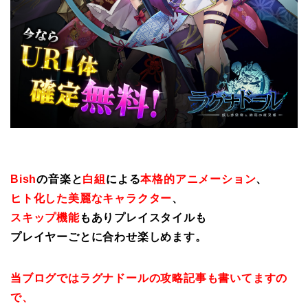
Bish
の音楽と
白組
による
本格的アニメーション
、
ヒト化した美麗なキャラクター
、
スキップ機能
もありプレイスタイルも
プレイヤーごとに合わせ楽しめます。
当ブログではラグナドールの攻略記事も書いてますの
で、