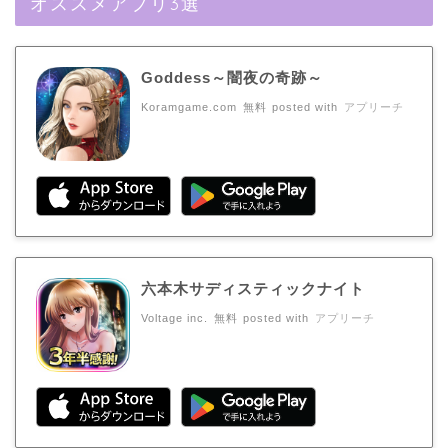
オススメアプリ3選
Goddess～闇夜の奇跡～
Koramgame.com
無料
posted with
アプリーチ
六本木サディスティックナイト
Voltage inc.
無料
posted with
アプリーチ