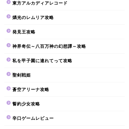
東方アルカディアレコード
燐光のレムリア攻略
発見王攻略
神界奇伝～八百万神の幻想譚～攻略
私を甲子園に連れてって攻略
聖剣戦姫
蒼空アリーナ攻略
誓約少女攻略
辛口ゲームレビュー