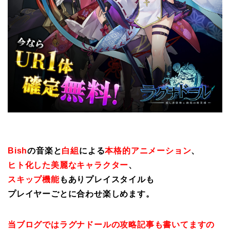
Bish
の音楽と
白組
による
本格的アニメーション
、
ヒト化した美麗なキャラクター
、
スキップ機能
もありプレイスタイルも
プレイヤーごとに合わせ楽しめます。
当ブログではラグナドールの攻略記事も書いてますの