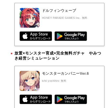
ドルフィンウェーブ
HONEY PARADE GAMES Inc.
無料
放置×モンスター育成×完全無料ガチャ やみつ
き経営シミュレーション
モンスターカンパニーVer.6
ishii yoshihiro
無料