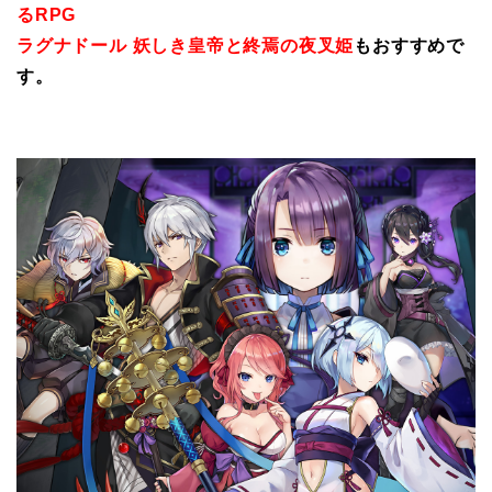
るRPG
ラグナドール 妖しき皇帝と終焉の夜叉姫
もおすすめで
す。