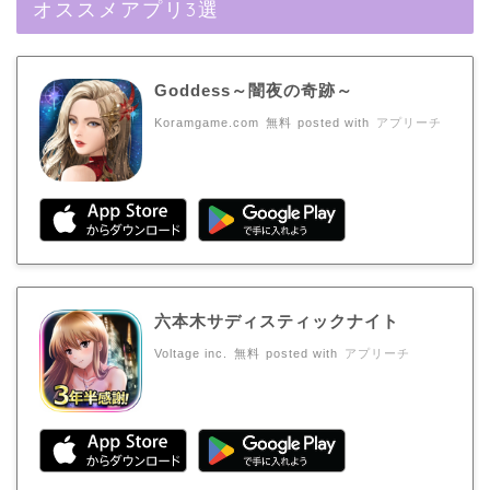
オススメアプリ3選
Goddess～闇夜の奇跡～
Koramgame.com
無料
posted with
アプリーチ
六本木サディスティックナイト
Voltage inc.
無料
posted with
アプリーチ