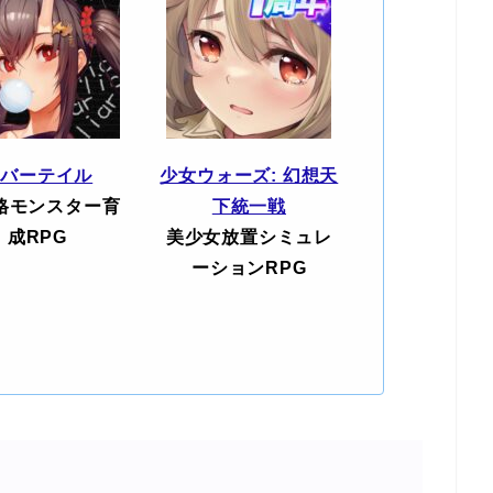
エバーテイル
少女ウォーズ: 幻想天
格モンスター育
下統一戦
成RPG
美少女放置シミュレ
ーションRPG