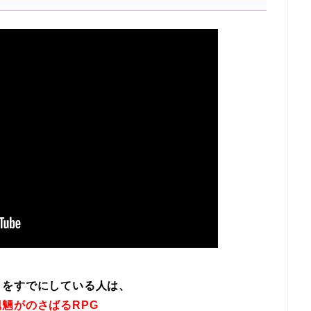
イをすでにしている人は、
魎がのさばるRPG