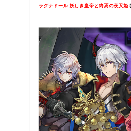
ラグナドール 妖しき皇帝と終焉の夜叉姫