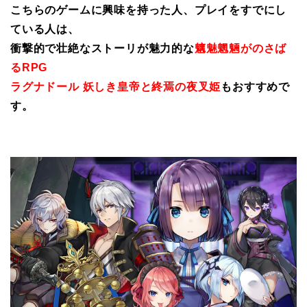
こちらのゲームに興味を持った人、プレイをすでにし
ている人は、
衝撃的で壮絶なストーリが魅力的な
魑魅魍魎がのさば
るRPG
ラグナドール 妖しき皇帝と終焉の夜叉姫
もおすすめで
す。