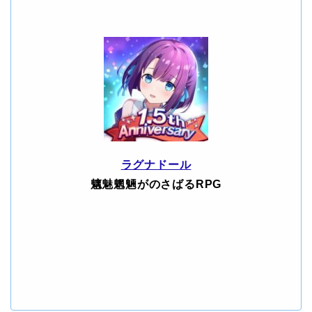
ラグナドール
魑魅魍魎がのさばるRPG