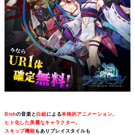
Bish
の音楽と
白組
による
本格的アニメーション
、
ヒト化した美麗なキャラクター
、
スキップ機能
もありプレイスタイルも