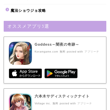
魔法ショウジョ攻略
オススメアプリ3選
Goddess～闇夜の奇跡～
Koramgame.com
無料
posted with
アプリーチ
六本木サディスティックナイト
Voltage inc.
無料
posted with
アプリーチ