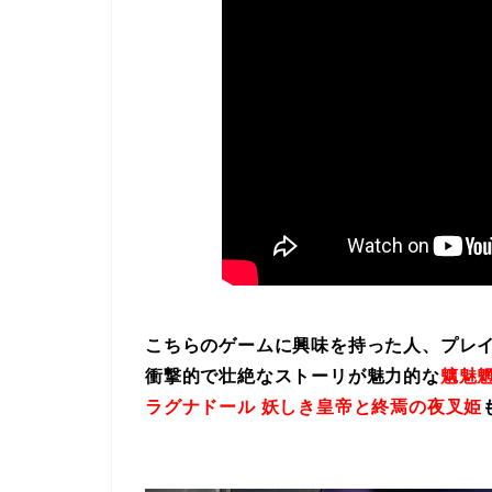
こちらのゲームに興味を持った人、プレ
衝撃的で壮絶なストーリが魅力的な
魑魅魍
ラグナドール 妖しき皇帝と終焉の夜叉姫