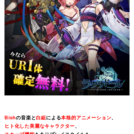
Bish
の音楽と
白組
による
本格的アニメーション
、
ヒト化した美麗なキャラクター
、