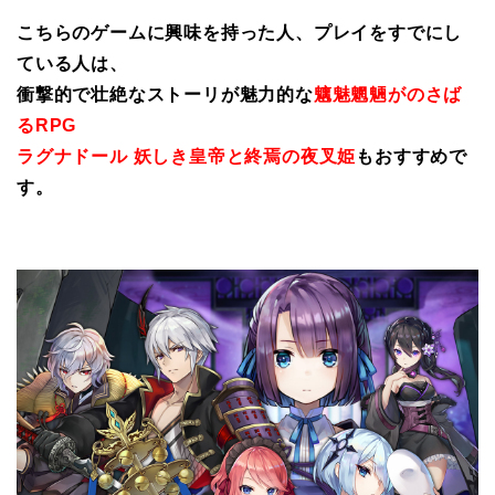
こちらのゲームに興味を持った人、プレイをすでにし
ている人は、
衝撃的で壮絶なストーリが魅力的な
魑魅魍魎がのさば
るRPG
ラグナドール 妖しき皇帝と終焉の夜叉姫
もおすすめで
す。