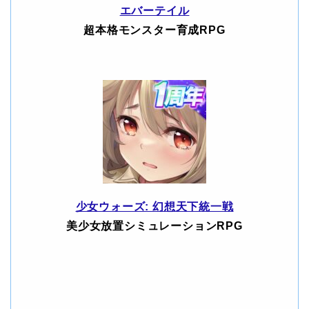
エバーテイル
超本格モンスター育成RPG
少女ウォーズ: 幻想天下統一戦
美少女放置シミュレーションRPG