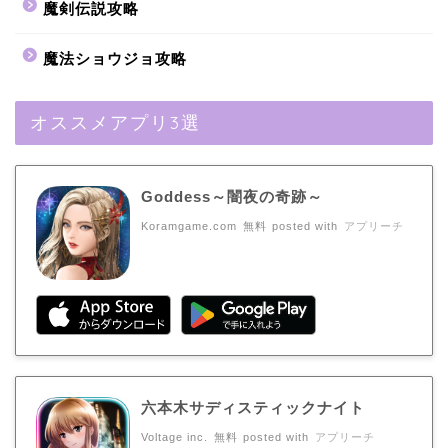
魔剣伝説攻略
魔法ショウジョ攻略
オススメアプリ3選
Goddess～闇夜の奇跡～
Koramgame.com
無料
posted with
アプリーチ
六本木サディスティックナイト
Voltage inc.
無料
posted with
アプリーチ