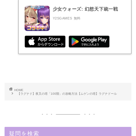
少女ウォーズ: 幻想天下統一戦
Y2SGAMES
無料
HOME
【ラグナド】夜叉の塔「100階」の攻略方法【ムゲンの塔】ラグナドール
疑問を検索