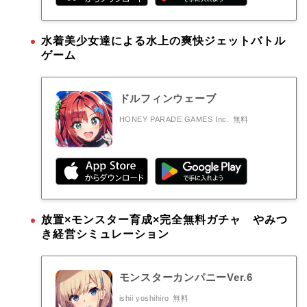
水着美少女達による水上の爽快ジェットバトル
ゲーム
ドルフィンウェーブ
HONEY PARADE GAMES Inc.
無料
放置×モンスター育成×完全無料ガチャ やみつ
き経営シミュレーション
モンスターカンパニーVer.6
ishii yoshihiro
無料