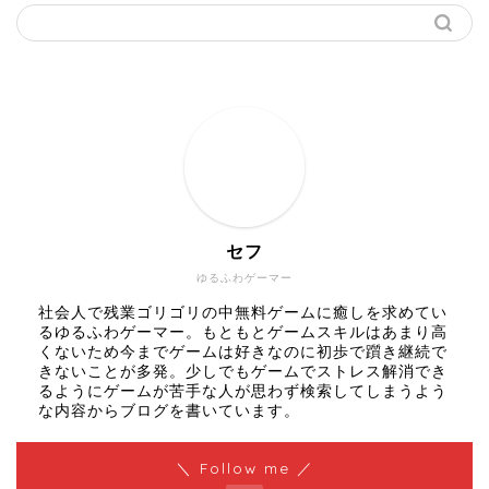
セフ
ゆるふわゲーマー
社会人で残業ゴリゴリの中無料ゲームに癒しを求めてい
るゆるふわゲーマー。もともとゲームスキルはあまり高
くないため今までゲームは好きなのに初歩で躓き継続で
きないことが多発。少しでもゲームでストレス解消でき
るようにゲームが苦手な人が思わず検索してしまうよう
な内容からブログを書いています。
＼ Follow me ／