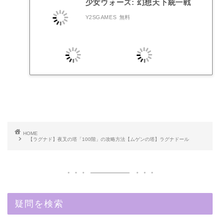
少女ウォーズ: 幻想天下統一戦
Y2SGAMES
無料
HOME
【ラグナド】夜叉の塔「100階」の攻略方法【ムゲンの塔】ラグナドール
疑問を検索