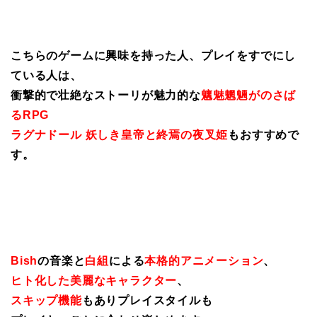
こちらのゲームに興味を持った人、プレイをすでにし
ている人は、
衝撃的で壮絶なストーリが魅力的な
魑魅魍魎がのさば
るRPG
ラグナドール 妖しき皇帝と終焉の夜叉姫
もおすすめで
す。
Bish
の音楽と
白組
による
本格的アニメーション
、
ヒト化した美麗なキャラクター
、
スキップ機能
もありプレイスタイルも