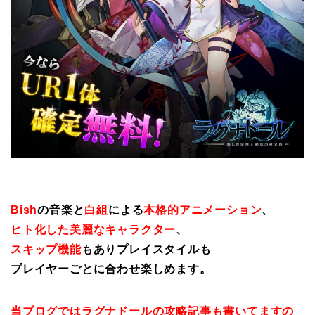
Bish
の音楽と
白組
による
本格的アニメーション
、
ヒト化した美麗なキャラクター
、
スキップ機能
もありプレイスタイルも
プレイヤーごとに合わせ楽しめます。
当ブログではラグナドールの攻略記事も書いてますの