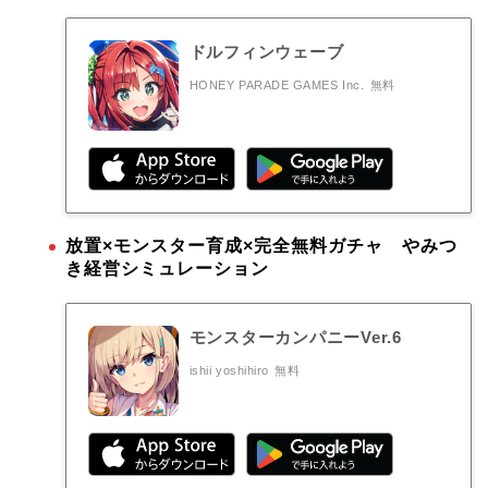
ドルフィンウェーブ
HONEY PARADE GAMES Inc.
無料
放置×モンスター育成×完全無料ガチャ やみつ
き経営シミュレーション
モンスターカンパニーVer.6
ishii yoshihiro
無料