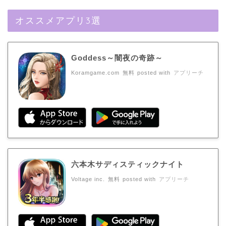
オススメアプリ3選
Goddess～闇夜の奇跡～
Koramgame.com
無料
posted with
アプリーチ
六本木サディスティックナイト
Voltage inc.
無料
posted with
アプリーチ