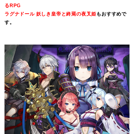
るRPG
ラグナドール 妖しき皇帝と終焉の夜叉姫
もおすすめで
す。