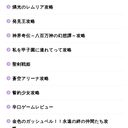
燐光のレムリア攻略
発見王攻略
神界奇伝～八百万神の幻想譚～攻略
私を甲子園に連れてって攻略
聖剣戦姫
蒼空アリーナ攻略
誓約少女攻略
辛口ゲームレビュー
金色のガッシュベル！！永遠の絆の仲間たち攻