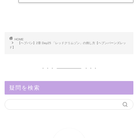
HOME
【ヘブバン】2章 Day25 「レッドクリムゾン」の倒し方【ヘブンバーンズレッ
ド】
疑問を検索