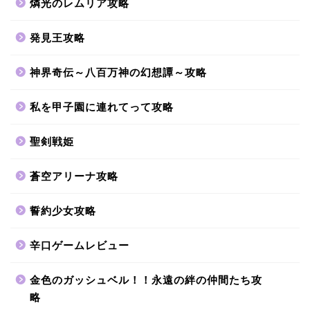
燐光のレムリア攻略
発見王攻略
神界奇伝～八百万神の幻想譚～攻略
私を甲子園に連れてって攻略
聖剣戦姫
蒼空アリーナ攻略
誓約少女攻略
辛口ゲームレビュー
金色のガッシュベル！！永遠の絆の仲間たち攻
略