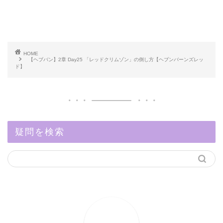
HOME
【ヘブバン】2章 Day25 「レッドクリムゾン」の倒し方【ヘブンバーンズレッ
ド】
疑問を検索