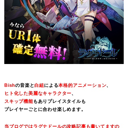
Bish
の音楽と
白組
による
本格的アニメーション
、
ヒト化した美麗なキャラクター
、
スキップ機能
もありプレイスタイルも
プレイヤーごとに合わせ楽しめます。
当ブログではラグナドールの攻略記事も書いてますの