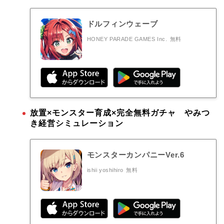
ドルフィンウェーブ
HONEY PARADE GAMES Inc.
無料
放置×モンスター育成×完全無料ガチャ やみつ
き経営シミュレーション
モンスターカンパニーVer.6
ishii yoshihiro
無料