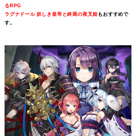
るRPG
ラグナドール 妖しき皇帝と終焉の夜叉姫
もおすすめで
す。