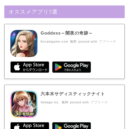
オススメアプリ3選
Goddess～闇夜の奇跡～
Koramgame.com
無料
posted with
アプリーチ
六本木サディスティックナイト
Voltage inc.
無料
posted with
アプリーチ