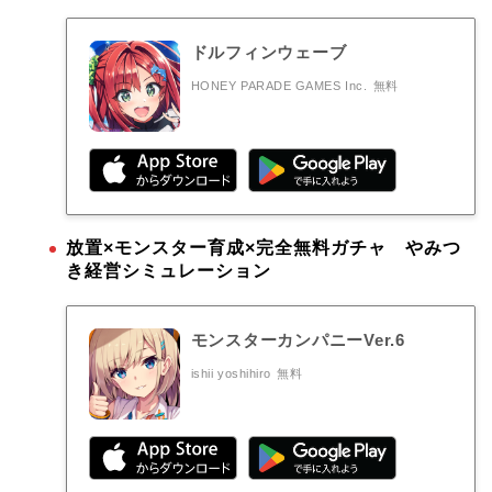
ドルフィンウェーブ
HONEY PARADE GAMES Inc.
無料
放置×モンスター育成×完全無料ガチャ やみつ
き経営シミュレーション
モンスターカンパニーVer.6
ishii yoshihiro
無料