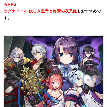
るRPG
ラグナドール 妖しき皇帝と終焉の夜叉姫
もおすすめで
す。