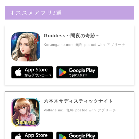
オススメアプリ3選
Goddess～闇夜の奇跡～
Koramgame.com
無料
posted with
アプリーチ
六本木サディスティックナイト
Voltage inc.
無料
posted with
アプリーチ