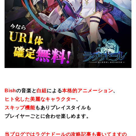
Bish
の音楽と
白組
による
本格的アニメーション
、
ヒト化した美麗なキャラクター
、
スキップ機能
もありプレイスタイルも
プレイヤーごとに合わせ楽しめます。
当ブログではラグナドールの攻略記事も書いてますの