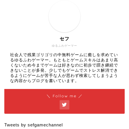
セフ
ゆるふわゲーマー
社会人で残業ゴリゴリの中無料ゲームに癒しを求めてい
るゆるふわゲーマー。もともとゲームスキルはあまり高
くないため今までゲームは好きなのに初歩で躓き継続で
きないことが多発。少しでもゲームでストレス解消でき
るようにゲームが苦手な人が思わず検索してしまうよう
な内容からブログを書いています。
＼ Follow me ／
Tweets by sefgamechannel