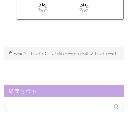
HOME
【ラグナド 】4-71「決戦！べーたら猫」の倒し方【ラグナドール 】
疑問を検索