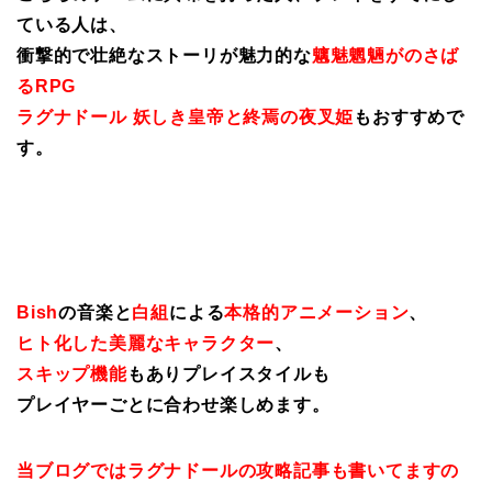
ている人は、
衝撃的で壮絶なストーリが魅力的な
魑魅魍魎がのさば
るRPG
ラグナドール 妖しき皇帝と終焉の夜叉姫
もおすすめで
す。
Bish
の音楽と
白組
による
本格的アニメーション
、
ヒト化した美麗なキャラクター
、
スキップ機能
もありプレイスタイルも
プレイヤーごとに合わせ楽しめます。
当ブログではラグナドールの攻略記事も書いてますの