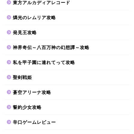
東方アルカディアレコード
燐光のレムリア攻略
発見王攻略
神界奇伝～八百万神の幻想譚～攻略
私を甲子園に連れてって攻略
聖剣戦姫
蒼空アリーナ攻略
誓約少女攻略
辛口ゲームレビュー