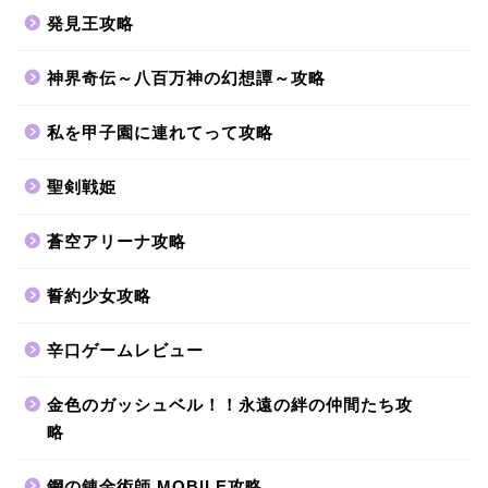
発見王攻略
神界奇伝～八百万神の幻想譚～攻略
私を甲子園に連れてって攻略
聖剣戦姫
蒼空アリーナ攻略
誓約少女攻略
辛口ゲームレビュー
金色のガッシュベル！！永遠の絆の仲間たち攻
略
鋼の錬金術師 MOBILE攻略