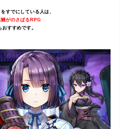
イをすでにしている人は、
魎がのさばるRPG
もおすすめです。