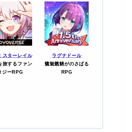
：スターレイル
ラグナドール
を旅するファン
魑魅魍魎がのさばる
タジーRPG
RPG