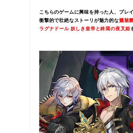
こちらのゲームに興味を持った人、プレ
衝撃的で壮絶なストーリが魅力的な
魑魅魍
ラグナドール 妖しき皇帝と終焉の夜叉姫