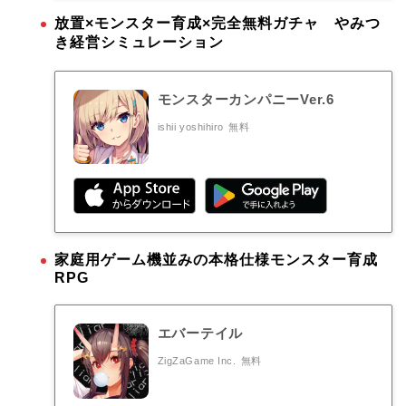
放置×モンスター育成×完全無料ガチャ やみつ
き経営シミュレーション
モンスターカンパニーVer.6
ishii yoshihiro
無料
家庭用ゲーム機並みの本格仕様モンスター育成
RPG
エバーテイル
ZigZaGame Inc.
無料