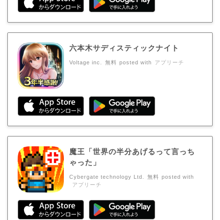
六本木サディスティックナイト
Voltage inc.
無料
posted with
アプリーチ
魔王「世界の半分あげるって言っち
ゃった」
Cybergate technology Ltd.
無料
posted with
アプリーチ