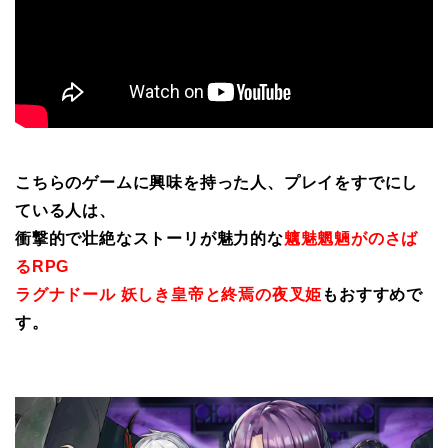
こちらのゲームに興味を持った人、プレイをすでにし
ている人は、
衝撃的で壮絶なストーリが魅力的な
魑魅魍魎がのさば
るRPG
ラグナドール 妖しき皇帝と終焉の夜叉姫
もおすすめで
す。