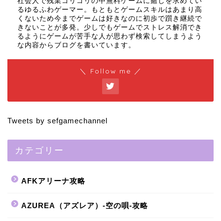
社会人で残業ゴリゴリの中無料ゲームに癒しを求めてい
るゆるふわゲーマー。もともとゲームスキルはあまり高
くないため今までゲームは好きなのに初歩で躓き継続で
きないことが多発。少しでもゲームでストレス解消でき
るようにゲームが苦手な人が思わず検索してしまうよう
な内容からブログを書いています。
＼ Follow me ／
Tweets by sefgamechannel
カテゴリー
AFKアリーナ攻略
AZUREA（アズレア）-空の唄-攻略