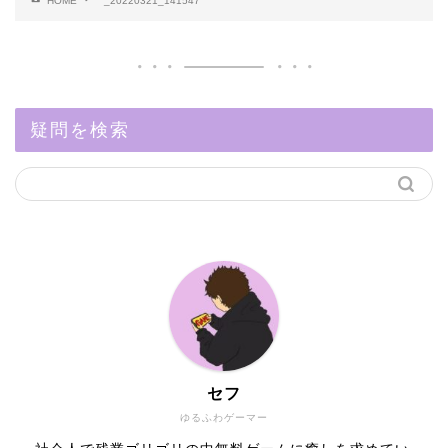
HOME
_20220321_141547
疑問を検索
セフ
ゆるふわゲーマー