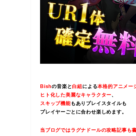
Bish
の音楽と
白組
による
本格的アニメー
ヒト化した美麗なキャラクター
、
スキップ機能
もありプレイスタイルも
プレイヤーごとに合わせ楽しめます。
当ブログではラグナドールの攻略記事も