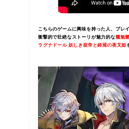
こちらのゲームに興味を持った人、プレ
衝撃的で壮絶なストーリが魅力的な
魑魅魍
ラグナドール 妖しき皇帝と終焉の夜叉姫