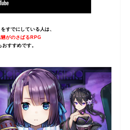
イをすでにしている人は、
魎がのさばるRPG
もおすすめです。