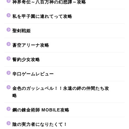
神界奇伝～八百万神の幻想譚～攻略
私を甲子園に連れてって攻略
聖剣戦姫
蒼空アリーナ攻略
誓約少女攻略
辛口ゲームレビュー
金色のガッシュベル！！永遠の絆の仲間たち攻
略
鋼の錬金術師 MOBILE攻略
陰の実力者になりたくて！