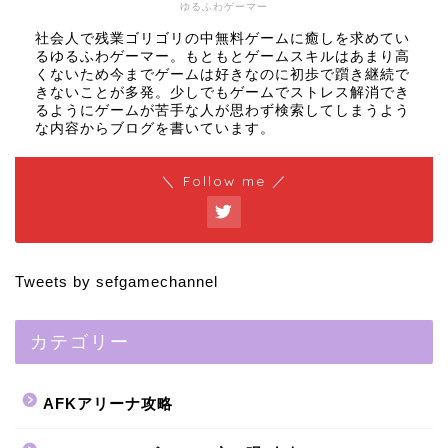
ゆるふわゲーマー
社会人で残業ゴリゴリの中無料ゲームに癒しを求めてい
るゆるふわゲーマー。もともとゲームスキルはあまり高
くないため今までゲームは好きなのに初歩で躓き継続で
きないことが多発。少しでもゲームでストレス解消でき
るようにゲームが苦手な人が思わず検索してしまうよう
な内容からブログを書いています。
＼ Follow me ／
Tweets by sefgamechannel
カテゴリー
AFKアリーナ攻略