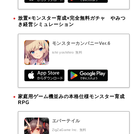
放置×モンスター育成×完全無料ガチャ やみつ
き経営シミュレーション
モンスターカンパニーVer.6
ishii yoshihiro
無料
家庭用ゲーム機並みの本格仕様モンスター育成
RPG
エバーテイル
ZigZaGame Inc.
無料