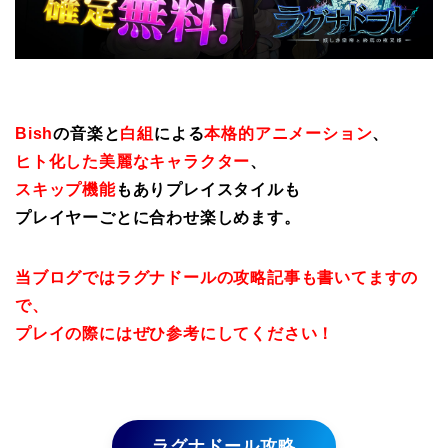
Bish
の音楽と
白組
による
本格的アニメーション
、
ヒト化した美麗なキャラクター
、
スキップ機能
もありプレイスタイルも
プレイヤーごとに合わせ楽しめます。
当ブログではラグナドールの攻略記事も書いてますの
で、
プレイの際にはぜひ参考にしてください！
ラグナドール攻略