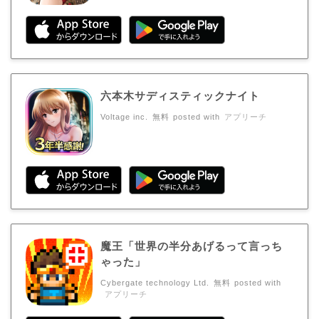
六本木サディスティックナイト
Voltage inc.
無料
posted with
アプリーチ
魔王「世界の半分あげるって言っち
ゃった」
Cybergate technology Ltd.
無料
posted with
アプリーチ