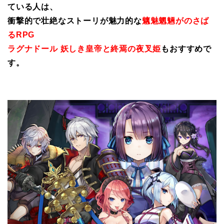
ている人は、
衝撃的で壮絶なストーリが魅力的な
魑魅魍魎がのさば
るRPG
ラグナドール 妖しき皇帝と終焉の夜叉姫
もおすすめで
す。