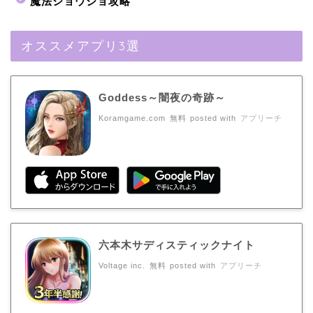
魔法ショウジョ攻略
オススメアプリ3選
Goddess～闇夜の奇跡～
Koramgame.com
無料
posted with
アプリーチ
六本木サディスティックナイト
Voltage inc.
無料
posted with
アプリーチ