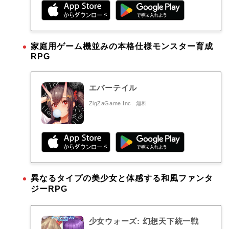
家庭用ゲーム機並みの本格仕様モンスター育成
RPG
エバーテイル
ZigZaGame Inc.
無料
異なるタイプの美少女と体感する和風ファンタ
ジーRPG
少女ウォーズ: 幻想天下統一戦