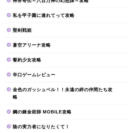
神界奇伝～八百万神の幻想譚～攻略
私を甲子園に連れてって攻略
聖剣戦姫
蒼空アリーナ攻略
誓約少女攻略
辛口ゲームレビュー
金色のガッシュベル！！永遠の絆の仲間たち攻
略
鋼の錬金術師 MOBILE攻略
陰の実力者になりたくて！