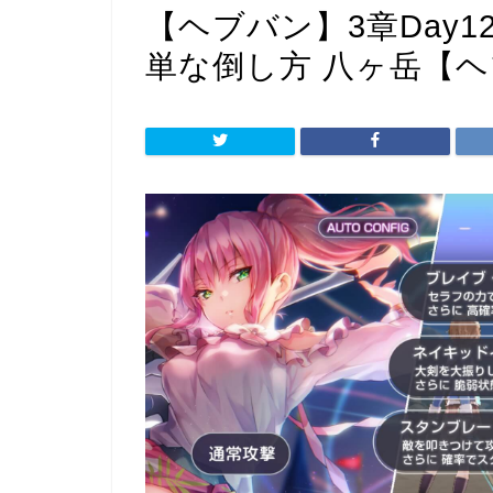
【ヘブバン】3章Day1
単な倒し方 八ヶ岳【ヘフ