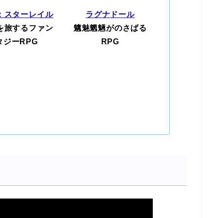
：スターレイル
ラグナドール
を旅するファン
魑魅魍魎がのさばる
タジーRPG
RPG