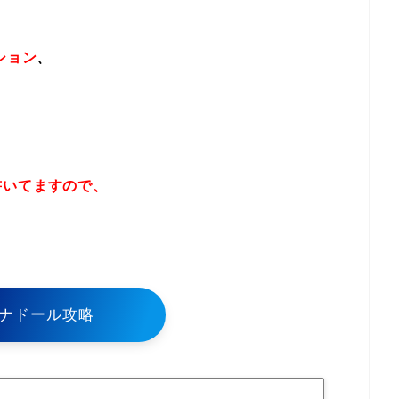
ション
、
書いてますので、
！
ナドール攻略