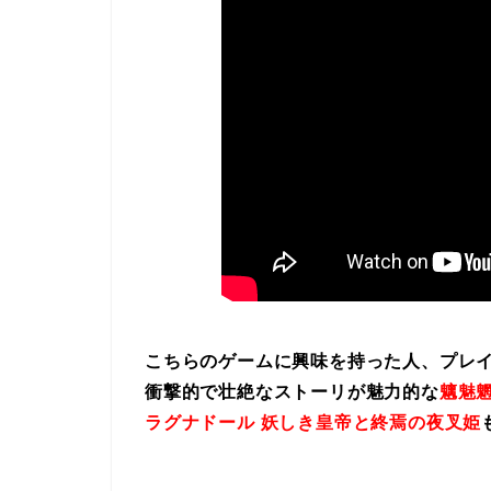
こちらのゲームに興味を持った人、プレ
衝撃的で壮絶なストーリが魅力的な
魑魅魍
ラグナドール 妖しき皇帝と終焉の夜叉姫