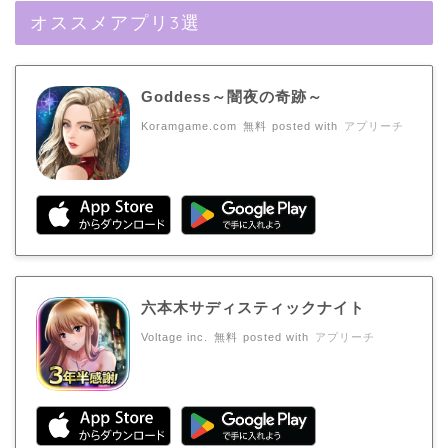
オススメアプリ3選
Goddess～闇夜の奇跡～
Koramgame.com
無料
posted with
アプリーチ
六本木サディスティックナイト
Voltage inc.
無料
posted with
アプリーチ