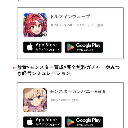
ドルフィンウェーブ
HONEY PARADE GAMES Inc.
無料
放置×モンスター育成×完全無料ガチャ やみつ
き経営シミュレーション
モンスターカンパニーVer.6
ishii yoshihiro
無料