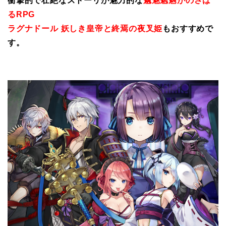
衝撃的で壮絶なストーリが魅力的な
魑魅魍魎がのさば
るRPG
ラグナドール 妖しき皇帝と終焉の夜叉姫
もおすすめで
す。