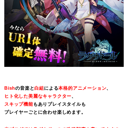
Bish
の音楽と
白組
による
本格的アニメーション
、
ヒト化した美麗なキャラクター
、
スキップ機能
もありプレイスタイルも
プレイヤーごとに合わせ楽しめます。