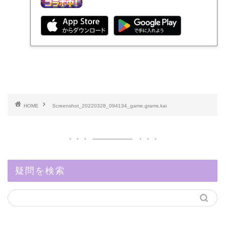
HOME
Screenshot_20220328_094134_game.grams.kai
疑問を検索