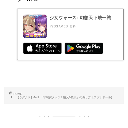
少女ウォーズ: 幻想天下統一戦
Y2SGAMES
無料
HOME
【ラグナド】4-47 「非現実タッグ！猫又&鉄鼠」の倒し方【ラグナドール】