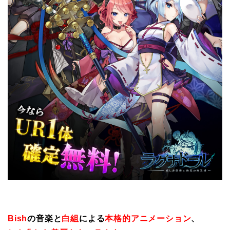
Bish
の音楽と
白組
による
本格的アニメーション
、