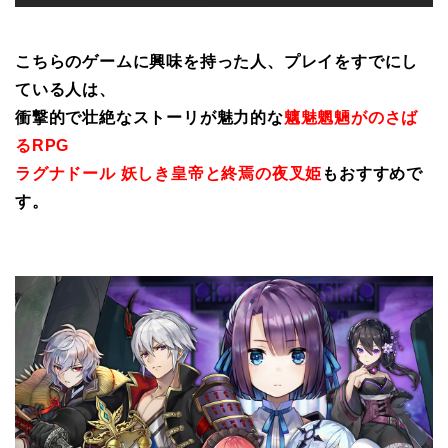
こちらのゲームに興味を持った人、プレイをすでにし
ている人は、
衝撃的で壮絶なストーリが魅力的な
魑魅魍魎がのさば
るRPG
ラグナドール 妖しき皇帝と終焉の夜叉姫
もおすすめで
す。