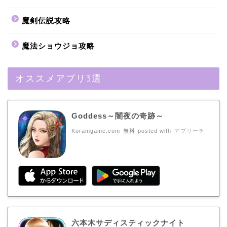
魔剣伝説攻略
魔法ショウジョ攻略
オススメアプリ3選
Goddess～闇夜の奇跡～
Koramgame.com
無料
posted with
アプリーチ
六本木サディスティックナイト