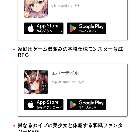
ishii yoshihiro
無料
家庭用ゲーム機並みの本格仕様モンスター育成
RPG
エバーテイル
ZigZaGame Inc.
無料
異なるタイプの美少女と体感する和風ファンタ
ジーRPG