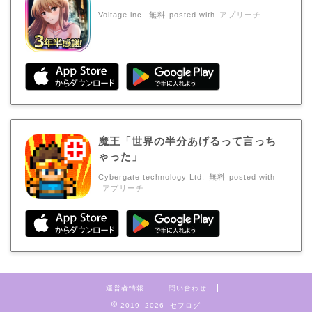
Voltage inc.
無料
posted with
アプリーチ
魔王「世界の半分あげるって言っち
ゃった」
Cybergate technology Ltd.
無料
posted with
アプリーチ
運営者情報
問い合わせ
2019–2026 セフログ