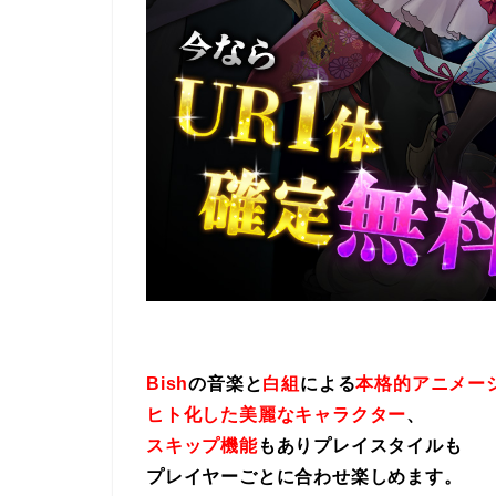
Bish
の音楽と
白組
による
本格的アニメー
ヒト化した美麗なキャラクター
、
スキップ機能
もありプレイスタイルも
プレイヤーごとに合わせ楽しめます。