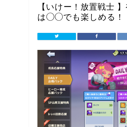
【いけー！放置戦士 
は◯◯でも楽しめる！