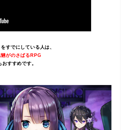
イをすでにしている人は、
魎がのさばるRPG
もおすすめです。