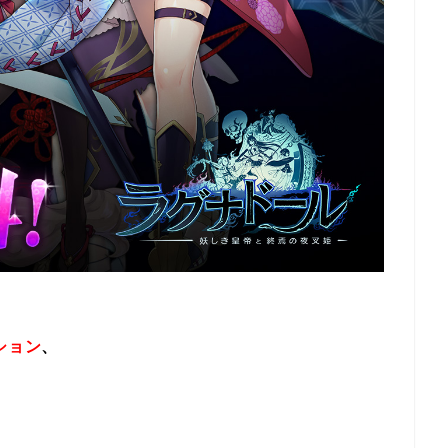
ション
、