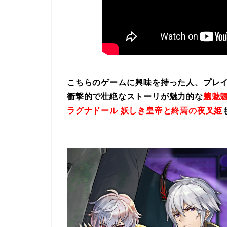
こちらのゲームに興味を持った人、プレ
衝撃的で壮絶なストーリが魅力的な
魑魅魍
ラグナドール 妖しき皇帝と終焉の夜叉姫