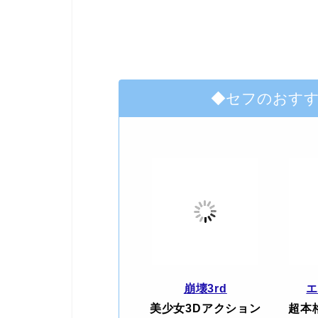
◆セフのおす
崩壊3rd
美少女3Dアクション
超本