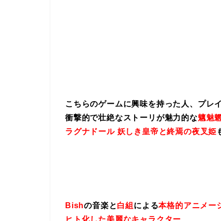
こちらのゲームに興味を持った人、プレ
衝撃的で壮絶なストーリが魅力的な
魑魅魍
ラグナドール 妖しき皇帝と終焉の夜叉姫
Bish
の音楽と
白組
による
本格的アニメー
ヒト化した美麗なキャラクター
、