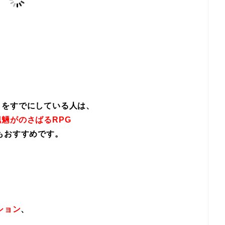
イをすでにしている人は、
魎がのさばるRPG
もおすすめです。
ション
、