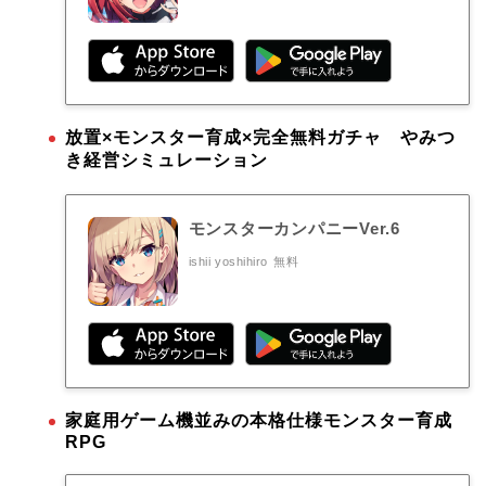
放置×モンスター育成×完全無料ガチャ やみつ
き経営シミュレーション
モンスターカンパニーVer.6
ishii yoshihiro
無料
家庭用ゲーム機並みの本格仕様モンスター育成
RPG