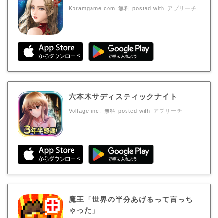
Koramgame.com
無料
posted with
アプリーチ
六本木サディスティックナイト
Voltage inc.
無料
posted with
アプリーチ
魔王「世界の半分あげるって言っち
ゃった」