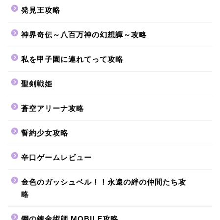
発見王攻略
神界奇伝～八百万神の幻想譚～攻略
私を甲子園に連れてって攻略
聖剣戦姫
蒼空アリーナ攻略
誓約少女攻略
辛口ゲームレビュー
金色のガッシュベル！！永遠の絆の仲間たち攻
略
鋼の錬金術師 MOBILE攻略