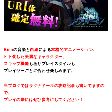
Bish
の音楽と
白組
による
本格的アニメーション
、
ヒト化した美麗なキャラクター
、
スキップ機能
もありプレイスタイルも
プレイヤーごとに合わせ楽しめます。
当ブログではラグナドールの攻略記事も書いてますの
で、
プレイの際にはぜひ参考にしてください！