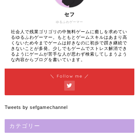
セフ
ゆるふわゲーマー
社会人で残業ゴリゴリの中無料ゲームに癒しを求めてい
るゆるふわゲーマー。もともとゲームスキルはあまり高
くないため今までゲームは好きなのに初歩で躓き継続で
きないことが多発。少しでもゲームでストレス解消でき
るようにゲームが苦手な人が思わず検索してしまうよう
な内容からブログを書いています。
＼ Follow me ／
Tweets by sefgamechannel
カテゴリー