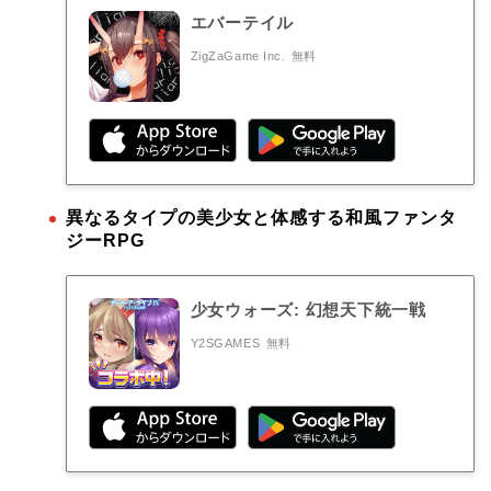
エバーテイル
ZigZaGame Inc.
無料
異なるタイプの美少女と体感する和風ファンタ
ジーRPG
少女ウォーズ: 幻想天下統一戦
Y2SGAMES
無料