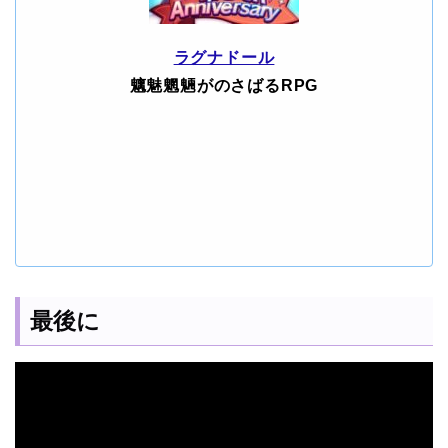
ラグナドール
魑魅魍魎がのさばるRPG
最後に