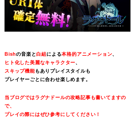
Bish
の音楽と
白組
による
本格的アニメーション
、
ヒト化した美麗なキャラクター
、
スキップ機能
もありプレイスタイルも
プレイヤーごとに合わせ楽しめます。
当ブログではラグナドールの攻略記事も書いてますの
で、
プレイの際にはぜひ参考にしてください！