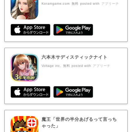
Koramgame.com
無料
posted with
アプリーチ
六本木サディスティックナイト
Voltage inc.
無料
posted with
アプリーチ
魔王「世界の半分あげるって言っち
ゃった」