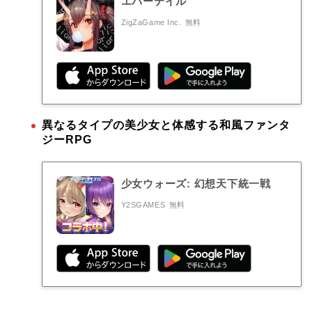
エバーテイル
ZigZaGame Inc.
無料
異なるタイプの美少女と体感する和風ファンタ
ジーRPG
少女ウォーズ: 幻想天下統一戦
Y2SGAMES
無料