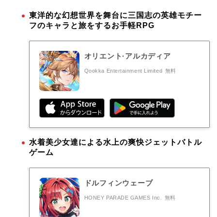
東洋的な幻想世界を舞台に三国志の英雄モチー
フのキャラと旅をするお手軽RPG
オリエント·アルカディア
Qookka Entertainment Limited
無料
水着美少女達による水上の爽快ジェットバトル
ゲーム
ドルフィンウェーブ
HONEY PARADE GAMES Inc.
無料