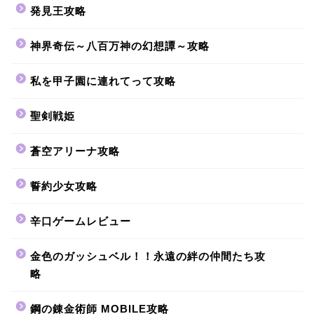
発見王攻略
神界奇伝～八百万神の幻想譚～攻略
私を甲子園に連れてって攻略
聖剣戦姫
蒼空アリーナ攻略
誓約少女攻略
辛口ゲームレビュー
金色のガッシュベル！！永遠の絆の仲間たち攻
略
鋼の錬金術師 MOBILE攻略