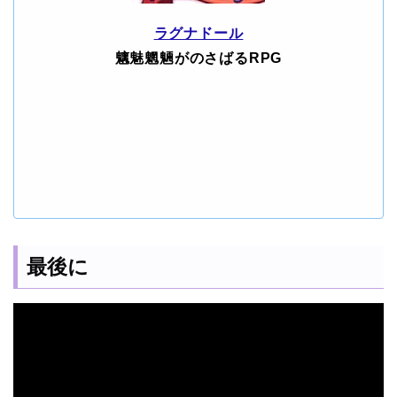
ラグナドール
魑魅魍魎がのさばるRPG
最後に