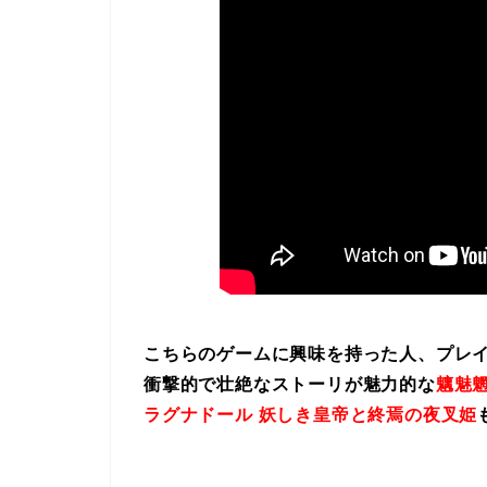
こちらのゲームに興味を持った人、プレ
衝撃的で壮絶なストーリが魅力的な
魑魅魍
ラグナドール 妖しき皇帝と終焉の夜叉姫