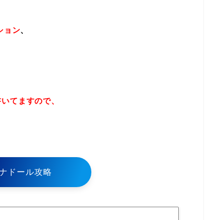
ション
、
書いてますので、
！
ナドール攻略