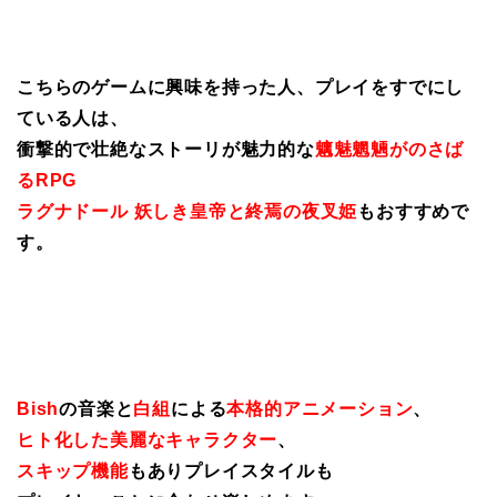
こちらのゲームに興味を持った人、プレイをすでにし
ている人は、
衝撃的で壮絶なストーリが魅力的な
魑魅魍魎がのさば
るRPG
ラグナドール 妖しき皇帝と終焉の夜叉姫
もおすすめで
す。
Bish
の音楽と
白組
による
本格的アニメーション
、
ヒト化した美麗なキャラクター
、
スキップ機能
もありプレイスタイルも